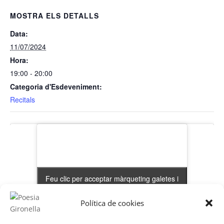
MOSTRA ELS DETALLS
Data:
11/07/2024
Hora:
19:00 - 20:00
Categoria d'Esdeveniment:
Recitals
Feu clic per acceptar màrqueting galetes i
Feu clic per acceptar màrqueting galetes i
activar aquest contingut
activar aquest contingut
Política de cookies