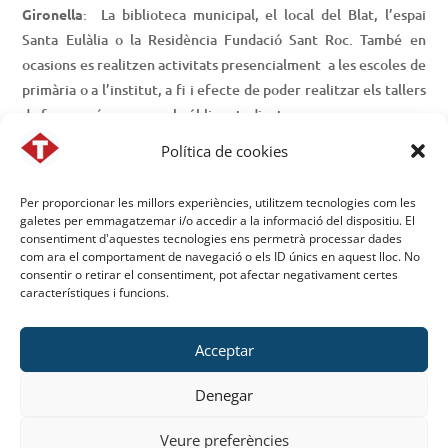
Gironella
: La biblioteca municipal, el local del Blat, l’espai
Santa Eulàlia o la Residència Fundació Sant Roc. També en
ocasions es realitzen activitats presencialment a les escoles de
primària o a l’institut, a fi i efecte de poder realitzar els tallers
de forma més propera al públic estudiant.
Política de cookies
Per proporcionar les millors experiències, utilitzem tecnologies com les
galetes per emmagatzemar i/o accedir a la informació del dispositiu. El
Vols estar al dia de totes les activitats?
consentiment d'aquestes tecnologies ens permetrà processar dades
com ara el comportament de navegació o els ID únics en aquest lloc. No
consentir o retirar el consentiment, pot afectar negativament certes
característiques i funcions.
UNEIX-TE A WHATSAPP!
Acceptar
Denegar
Veure preferències