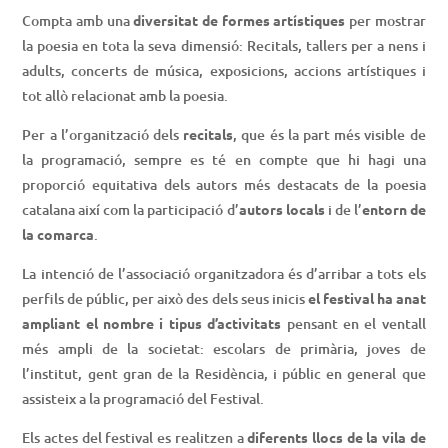
Compta amb una
diversitat de formes artístiques
per mostrar
la poesia en tota la seva dimensió: Recitals, tallers per a nens i
adults, concerts de música, exposicions, accions artístiques i
tot allò relacionat amb la poesia.
Per a l’organització dels
recitals
, que és la part més visible de
la programació, sempre es té en compte que hi hagi una
proporció equitativa dels autors més destacats de la poesia
catalana així com la participació d’
autors locals
i de l’
entorn de
la comarca
.
La intenció de l’associació organitzadora és d’arribar a tots els
perfils de públic, per això des dels seus inicis
el festival ha anat
ampliant el nombre i tipus d’activitats
pensant en el ventall
més ampli de la societat: escolars de primària, joves de
l’institut, gent gran de la Residència, i públic en general que
assisteix a la programació del Festival.
Els actes del festival es realitzen a
diferents llocs de la vila de