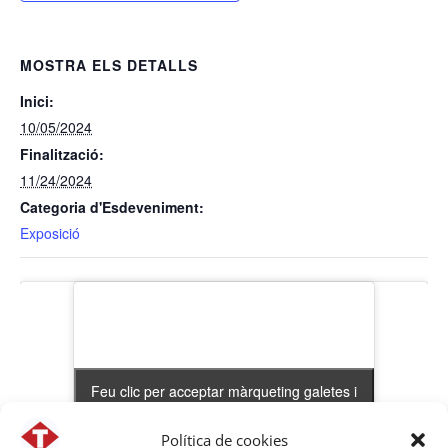
MOSTRA ELS DETALLS
Inici:
10/05/2024
Finalització:
11/24/2024
Categoria d'Esdeveniment:
Exposició
Feu clic per acceptar màrqueting galetes i
Feu clic per acceptar màrqueting galetes i
activar aquest contingut
activar aquest contingut
Política de cookies